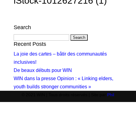
iStock-1012627216 (1)
Search
Search
for:
Recent Posts
La joie des cartes – bâtir des communautés
inclusives!
De beaux débuts pour WIN
WIN dans la presse Opinion : « Linking elders,
youth builds stronger communities »
© 2021 WIN | Tous droits réservés | Site par
Phil