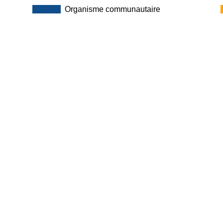
_____
.
Organisme communautaire
Type d'institution
Adresse
Courri
Service social /
5555, avenue
info@a
résidence / centre
Westminster,
x
pour personnes
bureau 304,
es
aînées
Montréal
(Québec)
H4W 2J2