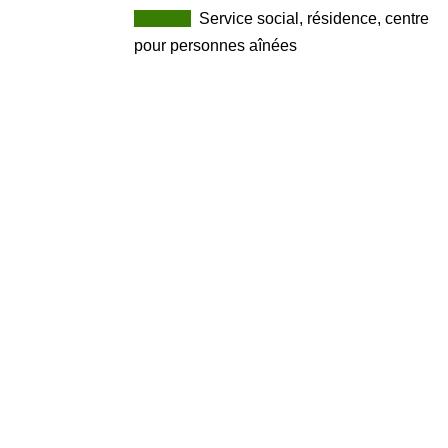
_____
.
Service social, résidence, centre
pour personnes aînées
Organisation
Description
Alzheimer
L’AGI offre des
Groupe inc.
programmes
thérapeutiques au
personnes atteint
de la maladie
d’Alzheimer et de
maladies