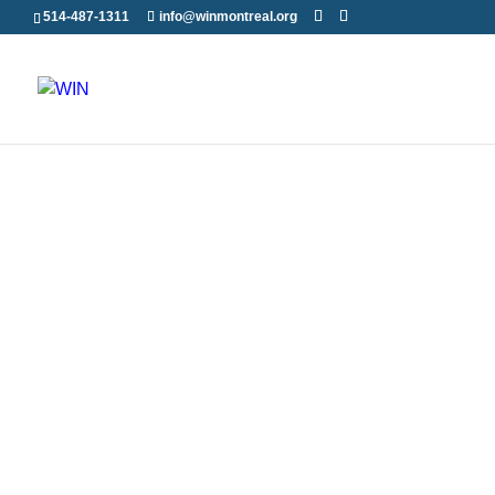
514-487-1311
info@winmontreal.org