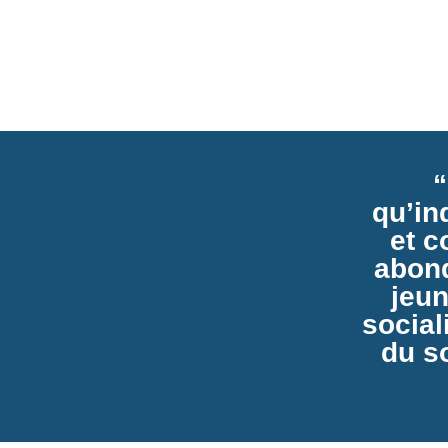
“
qu’in
et 
abond
jeun
social
du so