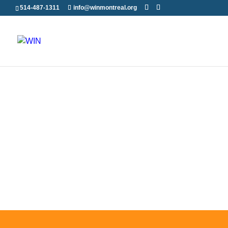
514-487-1311
info@winmontreal.org