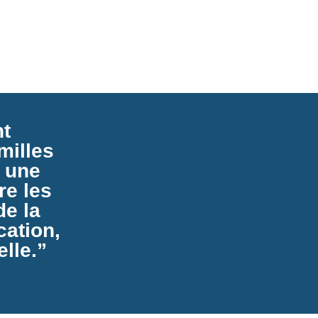
ionnels;
rmation centralisée et offrir une base de
 intergénérationnelle dans la collectivité.
nt
milles
 une
re les
de la
cation,
elle.”