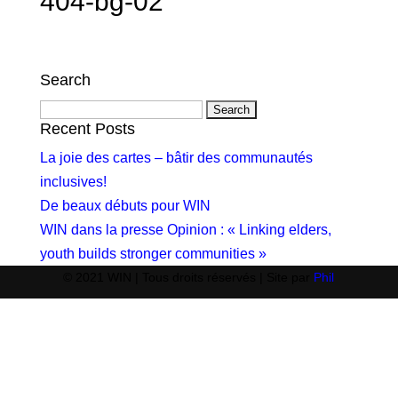
404-bg-02
Search
Search
for:
Recent Posts
La joie des cartes – bâtir des communautés
inclusives!
De beaux débuts pour WIN
WIN dans la presse Opinion : « Linking elders,
youth builds stronger communities »
© 2021 WIN | Tous droits réservés | Site par
Phil